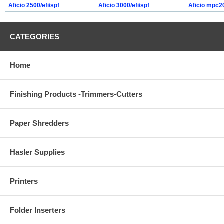
Aficio 2500/efi/spf
Aficio 3000/efi/spf
Aficio mpc2
CATEGORIES
Home
Finishing Products -Trimmers-Cutters
Paper Shredders
Hasler Supplies
Printers
Folder Inserters