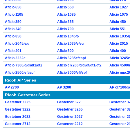
Aficio 250
Aficio 200
Aficio 270
Aficio 650
Aficio 550
Aficio 1027
Aficio 1105
Aficio 1085
Aficio 1075
Aficio 350
Aficio 355
Aficio 450
Aficio 340
Aficio 700
Aficio 551
Aficio 850
Aficio 1045/p
Aficio 1035/
Aficio 2045/e/g
Aficio 2035/e/eg
Aficio 2015
Aficio 401
Aficio 500
Aficio 400
Aficio 2232c
Aficio 3235c/cspf
Aficio 3245c
Aficio 7300/d/dl/dt1/dt2
Aficio cl7200/d/dl/dt/dt1/dt2
Aficio 4500/e
Aficio 2500/efi/spf
Aficio 3000/efi/spf
Aficio mpc2
Ricoh AP Series
AP 2700
AP 3200
AP cl7100d/d
Ricoh Gestetner Series
Gestetner 3225
Gestetner 322
Gestetner 3
Gestetner 3222
Gestetner 3265
Gestetner 3
Gestetner 2022
Gestetner 2027
Gestetner 2
Gestetner 2712
Gestetner 2212
Gestetner 2