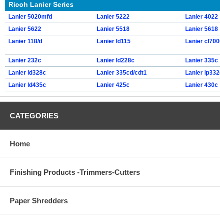
Ricoh Lanier Series
Lanier 5020mfd
Lanier 5222
Lanier 4022
Lanier 5622
Lanier 5518
Lanier 5618
Lanier 118/d
Lanier ld115
Lanier cl70
Lanier 232c
Lanier ld228c
Lanier 335c
Lanier ld328c
Lanier 335cd/cdt1
Lanier lp332
Lanier ld435c
Lanier 425c
Lanier 430c
CATEGORIES
Home
Finishing Products -Trimmers-Cutters
Paper Shredders