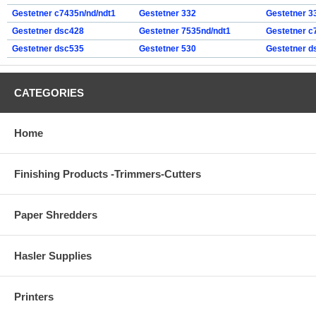
Gestetner c7435n/nd/ndt1
Gestetner 332
Gestetner 3
Gestetner dsc428
Gestetner 7535nd/ndt1
Gestetner c
Gestetner dsc535
Gestetner 530
Gestetner d
CATEGORIES
Home
Finishing Products -Trimmers-Cutters
Paper Shredders
Hasler Supplies
Printers